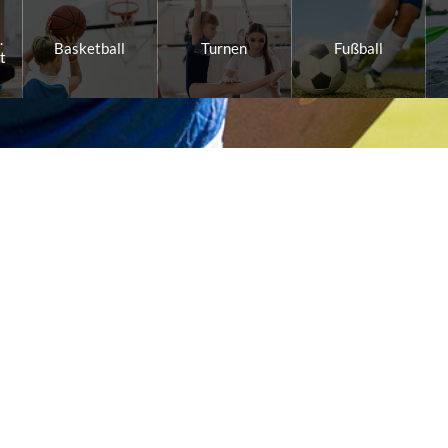
.
Basketball
Turnen
Fußball
t
ER SPORT!
n Osnabrücker Kegler e.V.
en: