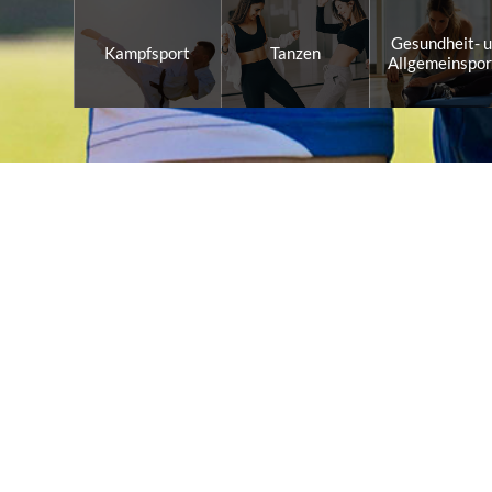
Gesundheit- u
Kampfsport
Tanzen
Allgemeinspor
kleiner Verein -
GROß
Verei
Sportart
Kegeln