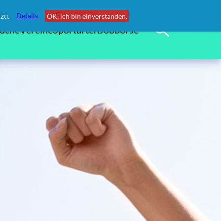
zu.
Details
OK, ich bin einverstanden.
uche
Vereine
Sportarten
Jobbörse