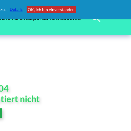
zu.
Details
OK, ich bin einverstanden.
uche
Vereine
Sportarten
Jobbörse
404
tiert nicht