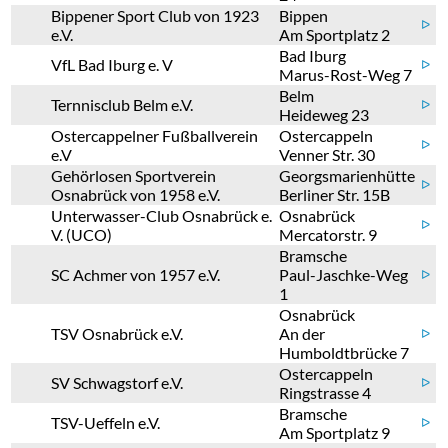
Bippener Sport Club von 1923
Bippen
ᐅ
e.V.
Am Sportplatz 2
Bad Iburg
VfL Bad Iburg e. V
ᐅ
Marus-Rost-Weg 7
Belm
Ternnisclub Belm e.V.
ᐅ
Heideweg 23
Ostercappelner Fußballverein
Ostercappeln
ᐅ
e.V
Venner Str. 30
Gehörlosen Sportverein
Georgsmarienhütte
ᐅ
Osnabrück von 1958 e.V.
Berliner Str. 15B
Unterwasser-Club Osnabrück e.
Osnabrück
ᐅ
V. (UCO)
Mercatorstr. 9
Bramsche
SC Achmer von 1957 e.V.
Paul-Jaschke-Weg
ᐅ
1
Osnabrück
TSV Osnabrück e.V.
An der
ᐅ
Humboldtbrücke 7
Ostercappeln
SV Schwagstorf e.V.
ᐅ
Ringstrasse 4
Bramsche
TSV-Ueffeln e.V.
ᐅ
Am Sportplatz 9