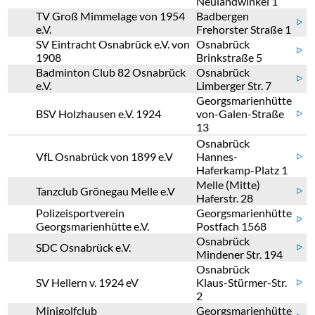
Neulandwinkel 1
TV Groß Mimmelage von 1954
Badbergen
ᐅ
e.V.
Frehorster Straße 1
SV Eintracht Osnabrück e.V. von
Osnabrück
ᐅ
1908
Brinkstraße 5
Badminton Club 82 Osnabrück
Osnabrück
ᐅ
e.V.
Limberger Str. 7
Georgsmarienhütte
BSV Holzhausen e.V. 1924
von-Galen-Straße
ᐅ
13
Osnabrück
VfL Osnabrück von 1899 e.V
Hannes-
ᐅ
Haferkamp-Platz 1
Melle (Mitte)
Tanzclub Grönegau Melle e.V
ᐅ
Haferstr. 28
Polizeisportverein
Georgsmarienhütte
ᐅ
Georgsmarienhütte e.V.
Postfach 1568
Osnabrück
SDC Osnabrück e.V.
ᐅ
Mindener Str. 194
Osnabrück
SV Hellern v. 1924 eV
Klaus-Stürmer-Str.
ᐅ
2
Minigolfclub
Georgsmarienhütte