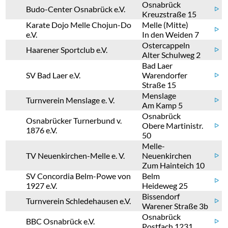
Osnabrück
Budo-Center Osnabrück e.V.
ᐅ
Kreuzstraße 15
Karate Dojo Melle Chojun-Do
Melle (Mitte)
ᐅ
e.V.
In den Weiden 7
Ostercappeln
Haarener Sportclub e.V.
ᐅ
Alter Schulweg 2
Bad Laer
SV Bad Laer e.V.
Warendorfer
ᐅ
Straße 15
Menslage
Turnverein Menslage e. V.
ᐅ
Am Kamp 5
Osnabrück
Osnabrücker Turnerbund v.
Obere Martinistr.
ᐅ
1876 e.V.
50
Melle-
TV Neuenkirchen-Melle e. V.
Neuenkirchen
ᐅ
Zum Hainteich 10
SV Concordia Belm-Powe von
Belm
ᐅ
1927 e.V.
Heideweg 25
Bissendorf
Turnverein Schledehausen e.V.
ᐅ
Warener Straße 3b
Osnabrück
BBC Osnabrück e.V.
ᐅ
Postfach 1231