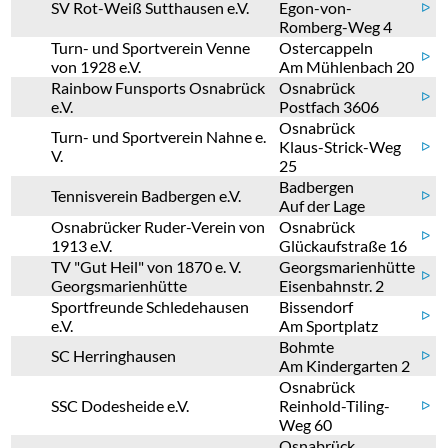
SV Rot-Weiß Sutthausen e.V.
Egon-von-
ᐅ
Romberg-Weg 4
Turn- und Sportverein Venne
Ostercappeln
ᐅ
von 1928 e.V.
Am Mühlenbach 20
Rainbow Funsports Osnabrück
Osnabrück
ᐅ
e.V.
Postfach 3606
Osnabrück
Turn- und Sportverein Nahne e.
Klaus-Strick-Weg
ᐅ
V.
25
Badbergen
Tennisverein Badbergen e.V.
ᐅ
Auf der Lage
Osnabrücker Ruder-Verein von
Osnabrück
ᐅ
1913 e.V.
Glückaufstraße 16
TV "Gut Heil" von 1870 e. V.
Georgsmarienhütte
ᐅ
Georgsmarienhütte
Eisenbahnstr. 2
Sportfreunde Schledehausen
Bissendorf
ᐅ
e.V.
Am Sportplatz
Bohmte
SC Herringhausen
ᐅ
Am Kindergarten 2
Osnabrück
SSC Dodesheide e.V.
Reinhold-Tiling-
ᐅ
Weg 60
Osnabrück