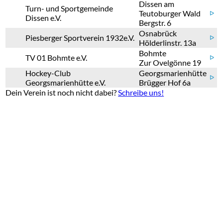
Dissen am
Turn- und Sportgemeinde
Teutoburger Wald
ᐅ
Dissen e.V.
Bergstr. 6
Osnabrück
Piesberger Sportverein 1932e.V.
ᐅ
Hölderlinstr. 13a
Bohmte
TV 01 Bohmte e.V.
ᐅ
Zur Ovelgönne 19
Hockey-Club
Georgsmarienhütte
ᐅ
Georgsmarienhütte e.V.
Brügger Hof 6a
Dein Verein ist noch nicht dabei?
Schreibe uns!