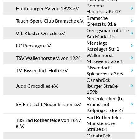
Bohmte
Hunteburger SV von 1923 e.V.
ᐅ
Hauptstraße 47
Bramsche
Tauch-Sport-Club Bramsche e.V.
ᐅ
Grenzstr. 31 a
Georgsmarienhütte
VfL Kloster Oesede e.V.
ᐅ
Am Markt 15
Menslage
FC Renslage e. V.
ᐅ
Renslager Str. 1
Wallenhorst
TSV Wallenhorst e.V. von 1924
ᐅ
Mirowerstraße 1
Bissendorf
TV-Bissendorf-Holte e.V.
ᐅ
Spichernstraße 5
Osnabrück
Judo Crocodiles e.V.
Iburger Straße
ᐅ
159b
Neuenkirchen (b.
SV Eintracht Neuenkirchen e.V.
Bramsche)
ᐅ
Kolpingstraße 27
Bad Rothenfelde
TuS Bad Rothenfelde von 1897
Münstersche
ᐅ
e. V.
Straße 81
Osnabrück