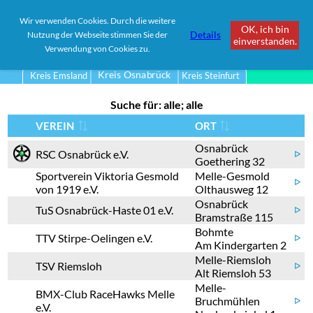
Wir verwenden Cookies. Durch die weitere
OK, ich bin
Details
Nutzung der Webseite stimmen Sie der
einverstanden.
Stadt / Landkreis
Osnabrück
Verwendung von Cookies zu.
Kreis Osnabrück
Kreis Emsland
Kreis Steinfurt
Suche für: alle; alle
VEREIN
ORT
Osnabrück
RSC Osnabrück e.V.
ᐅ
Goethering 32
Sportverein Viktoria Gesmold
Melle-Gesmold
ᐅ
von 1919 e.V.
Olthausweg 12
Osnabrück
TuS Osnabrück-Haste 01 e.V.
ᐅ
Bramstraße 115
Bohmte
TTV Stirpe-Oelingen e.V.
ᐅ
Am Kindergarten 2
Melle-Riemsloh
TSV Riemsloh
ᐅ
Alt Riemsloh 53
Melle-
BMX-Club RaceHawks Melle
Bruchmühlen
ᐅ
e.V.