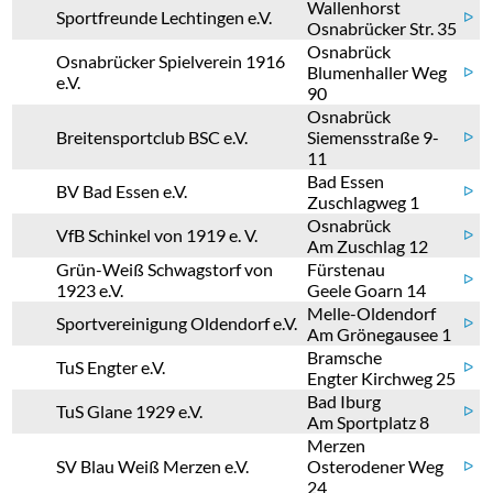
Wallenhorst
Sportfreunde Lechtingen e.V.
ᐅ
Osnabrücker Str. 35
Osnabrück
Osnabrücker Spielverein 1916
Blumenhaller Weg
ᐅ
e.V.
90
Osnabrück
Breitensportclub BSC e.V.
Siemensstraße 9-
ᐅ
11
Bad Essen
BV Bad Essen e.V.
ᐅ
Zuschlagweg 1
Osnabrück
VfB Schinkel von 1919 e. V.
ᐅ
Am Zuschlag 12
Grün-Weiß Schwagstorf von
Fürstenau
ᐅ
1923 e.V.
Geele Goarn 14
Melle-Oldendorf
Sportvereinigung Oldendorf e.V.
ᐅ
Am Grönegausee 1
Bramsche
TuS Engter e.V.
ᐅ
Engter Kirchweg 25
Bad Iburg
TuS Glane 1929 e.V.
ᐅ
Am Sportplatz 8
Merzen
SV Blau Weiß Merzen e.V.
Osterodener Weg
ᐅ
24