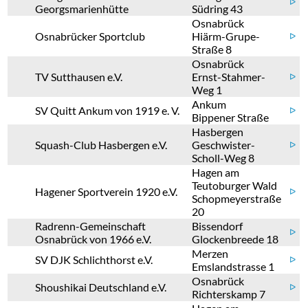
ᐅ
Georgsmarienhütte
Südring 43
Osnabrück
Osnabrücker Sportclub
Hiärm-Grupe-
ᐅ
Straße 8
Osnabrück
TV Sutthausen e.V.
Ernst-Stahmer-
ᐅ
Weg 1
Ankum
SV Quitt Ankum von 1919 e. V.
ᐅ
Bippener Straße
Hasbergen
Squash-Club Hasbergen e.V.
Geschwister-
ᐅ
Scholl-Weg 8
Hagen am
Teutoburger Wald
Hagener Sportverein 1920 e.V.
ᐅ
Schopmeyerstraße
20
Radrenn-Gemeinschaft
Bissendorf
ᐅ
Osnabrück von 1966 e.V.
Glockenbreede 18
Merzen
SV DJK Schlichthorst e.V.
ᐅ
Emslandstrasse 1
Osnabrück
Shoushikai Deutschland e.V.
ᐅ
Richterskamp 7