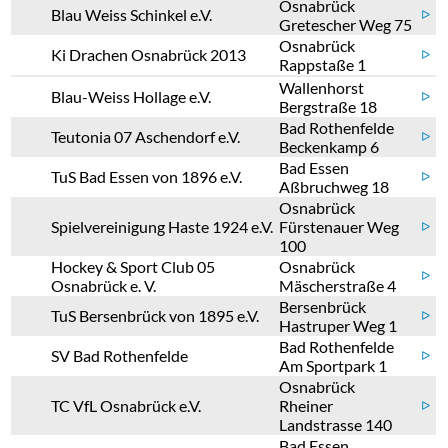
Osnabrück
Blau Weiss Schinkel e.V.
ᐅ
Gretescher Weg 75
Osnabrück
Ki Drachen Osnabrück 2013
ᐅ
Rappstaße 1
Wallenhorst
Blau-Weiss Hollage e.V.
ᐅ
Bergstraße 18
Bad Rothenfelde
Teutonia 07 Aschendorf e.V.
ᐅ
Beckenkamp 6
Bad Essen
TuS Bad Essen von 1896 e.V.
ᐅ
Aßbruchweg 18
Osnabrück
Spielvereinigung Haste 1924 e.V.
Fürstenauer Weg
ᐅ
100
Hockey & Sport Club 05
Osnabrück
ᐅ
Osnabrück e. V.
Mäscherstraße 4
Bersenbrück
TuS Bersenbrück von 1895 e.V.
ᐅ
Hastruper Weg 1
Bad Rothenfelde
SV Bad Rothenfelde
ᐅ
Am Sportpark 1
Osnabrück
TC VfL Osnabrück e.V.
Rheiner
ᐅ
Landstrasse 140
Bad Essen