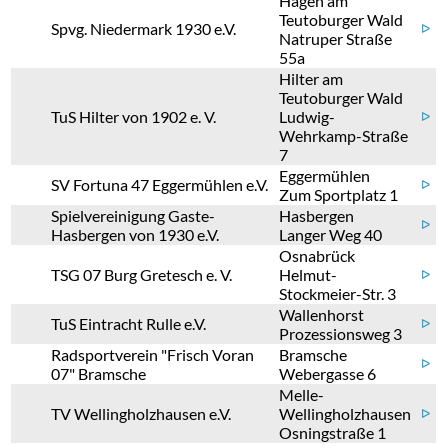
Hagen am
Teutoburger Wald
Spvg. Niedermark 1930 e.V.
ᐅ
Natruper Straße
55a
Hilter am
Teutoburger Wald
TuS Hilter von 1902 e. V.
Ludwig-
ᐅ
Wehrkamp-Straße
7
Eggermühlen
SV Fortuna 47 Eggermühlen e.V.
ᐅ
Zum Sportplatz 1
Spielvereinigung Gaste-
Hasbergen
ᐅ
Hasbergen von 1930 e.V.
Langer Weg 40
Osnabrück
TSG 07 Burg Gretesch e. V.
Helmut-
ᐅ
Stockmeier-Str. 3
Wallenhorst
TuS Eintracht Rulle e.V.
ᐅ
Prozessionsweg 3
Radsportverein "Frisch Voran
Bramsche
ᐅ
07" Bramsche
Webergasse 6
Melle-
TV Wellingholzhausen e.V.
Wellingholzhausen
ᐅ
Osningstraße 1