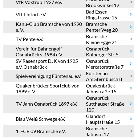
VfR Voxtrup 1927 e.V.
ᐅ
Brookwinkel 12
Bad Essen
VfL Lintorf e.V.
ᐅ
Ringstrasse 15
Kanu-Club Bramsche von 1990
Bramsche
ᐅ
e. V.
Penter Weg 20
Bramsche
TV Pente e.V.
ᐅ
Kleine Egge 21
Verein für Bahnengolf
Osnabrück
ᐅ
Osnabrück v. 1984 e.V.
Kolberger Str. 5
SV Rasensport DJK von 1925
Osnabrück
ᐅ
e.V. Osnabrück
Mercatorstraße 7
Fürstenau
Spielvereinigung Fürstenau e.V.
ᐅ
Am Sternbusch 8
Quakenbrücker Sportclub von
Quakenbrück
ᐅ
1999 e. V.
Jahnstraße 15
Osnabrück
TV Jahn Osnabrück 1897 e.V.
Sutthauser Straße
ᐅ
120
Glandorf
Blau Weiß Schwege e.V.
ᐅ
Hauptstraße 15
Bramsche
1. FCR 09 Bramsche e.V.
ᐅ
Jahnstr. 17