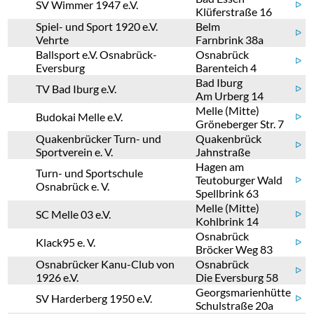
SV Wimmer 1947 e.V.
ᐅ
Klüferstraße 16
Spiel- und Sport 1920 e.V.
Belm
ᐅ
Vehrte
Farnbrink 38a
Ballsport e.V. Osnabrück-
Osnabrück
ᐅ
Eversburg
Barenteich 4
Bad Iburg
TV Bad Iburg e.V.
ᐅ
Am Urberg 14
Melle (Mitte)
Budokai Melle e.V.
ᐅ
Gröneberger Str. 7
Quakenbrücker Turn- und
Quakenbrück
ᐅ
Sportverein e. V.
Jahnstraße
Hagen am
Turn- und Sportschule
Teutoburger Wald
ᐅ
Osnabrück e. V.
Spellbrink 63
Melle (Mitte)
SC Melle 03 e.V.
ᐅ
Kohlbrink 14
Osnabrück
Klack95 e. V.
ᐅ
Bröcker Weg 83
Osnabrücker Kanu-Club von
Osnabrück
ᐅ
1926 e.V.
Die Eversburg 58
Georgsmarienhütte
SV Harderberg 1950 e.V.
ᐅ
Schulstraße 20a