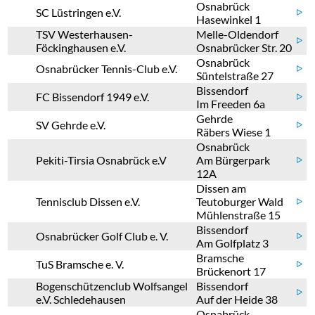
Osnabrück
SC Lüstringen e.V.
ᐅ
Hasewinkel 1
TSV Westerhausen-
Melle-Oldendorf
ᐅ
Föckinghausen e.V.
Osnabrücker Str. 20
Osnabrück
Osnabrücker Tennis-Club e.V.
ᐅ
Süntelstraße 27
Bissendorf
FC Bissendorf 1949 e.V.
ᐅ
Im Freeden 6a
Gehrde
SV Gehrde e.V.
ᐅ
Räbers Wiese 1
Osnabrück
Pekiti-Tirsia Osnabrück e.V
Am Bürgerpark
ᐅ
12A
Dissen am
Tennisclub Dissen e.V.
Teutoburger Wald
ᐅ
Mühlenstraße 15
Bissendorf
Osnabrücker Golf Club e. V.
ᐅ
Am Golfplatz 3
Bramsche
TuS Bramsche e. V.
ᐅ
Brückenort 17
Bogenschützenclub Wolfsangel
Bissendorf
ᐅ
e.V. Schledehausen
Auf der Heide 38
Osnabrück