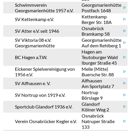
Schwimmverein
Georgsmarienhütte
ᐅ
Georgsmarienhütte 1957 e.V.
Postfach 1648
Kettenkamp
SV Kettenkamp e.V.
ᐅ
Berger Str. 18A
Osnabrück
SV Atter e.V. seit 1946
ᐅ
Bramkamp 58
SV Viktoria 08 e.V.
Georgsmarienhütte
ᐅ
Georgsmarienhütte
Auf dem Rehlberg 1
Hagen am
BC Hagen a.T.W.
Teutoburger Wald
ᐅ
Iburger Straße 45
Eickener Spielvereinigung von
Melle (Mitte)
ᐅ
1956 e.V.
Buersche Str. 88
Alfhausen
SV Alfhausen e. V.
ᐅ
Am Sportplatz 7
Nortrup
SV Nortrup von 1919 e.V.
ᐅ
Börslage 9
Glandorf
Sportclub Glandorf 1936 e.V.
ᐅ
Kölner Weg 2
Osnabrück
Verein Osnabrücker Kegler e.V.
Natruper Straße
ᐅ
133