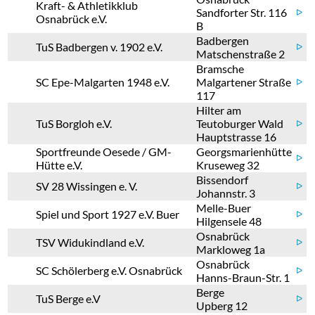
Kraft- & Athletikklub
Sandforter Str. 116
ᐅ
Osnabrück e.V.
B
Badbergen
TuS Badbergen v. 1902 e.V.
ᐅ
Matschenstraße 2
Bramsche
SC Epe-Malgarten 1948 e.V.
Malgartener Straße
ᐅ
117
Hilter am
TuS Borgloh e.V.
Teutoburger Wald
ᐅ
Hauptstrasse 16
Sportfreunde Oesede / GM-
Georgsmarienhütte
ᐅ
Hütte e.V.
Kruseweg 32
Bissendorf
SV 28 Wissingen e. V.
ᐅ
Johannstr. 3
Melle-Buer
Spiel und Sport 1927 e.V. Buer
ᐅ
Hilgensele 48
Osnabrück
TSV Widukindland e.V.
ᐅ
Markloweg 1a
Osnabrück
SC Schölerberg e.V. Osnabrück
ᐅ
Hanns-Braun-Str. 1
Berge
TuS Berge e.V
ᐅ
Upberg 12