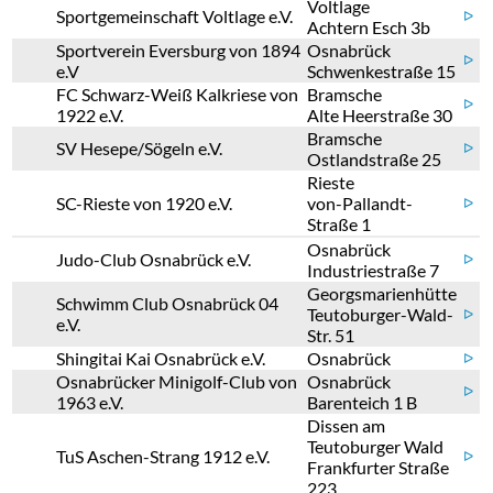
Voltlage
Sportgemeinschaft Voltlage e.V.
ᐅ
Achtern Esch 3b
Sportverein Eversburg von 1894
Osnabrück
ᐅ
e.V
Schwenkestraße 15
FC Schwarz-Weiß Kalkriese von
Bramsche
ᐅ
1922 e.V.
Alte Heerstraße 30
Bramsche
SV Hesepe/Sögeln e.V.
ᐅ
Ostlandstraße 25
Rieste
SC-Rieste von 1920 e.V.
von-Pallandt-
ᐅ
Straße 1
Osnabrück
Judo-Club Osnabrück e.V.
ᐅ
Industriestraße 7
Georgsmarienhütte
Schwimm Club Osnabrück 04
Teutoburger-Wald-
ᐅ
e.V.
Str. 51
Shingitai Kai Osnabrück e.V.
Osnabrück
ᐅ
Osnabrücker Minigolf-Club von
Osnabrück
ᐅ
1963 e.V.
Barenteich 1 B
Dissen am
Teutoburger Wald
TuS Aschen-Strang 1912 e.V.
ᐅ
Frankfurter Straße
223